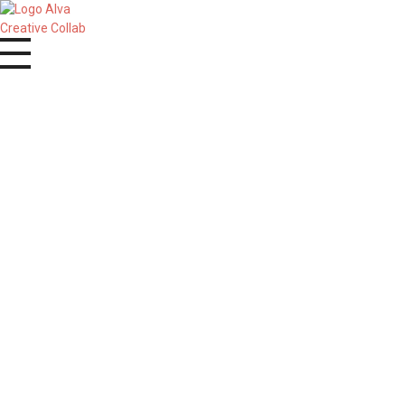
Alva Creative Collab
Agência e produção de vídeo
Documentário “ATV – 25 ANOS DE
HISTÓRIA”
video