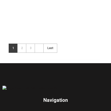
CLEAR VIEW
video
1
2
3
Last
Navigation